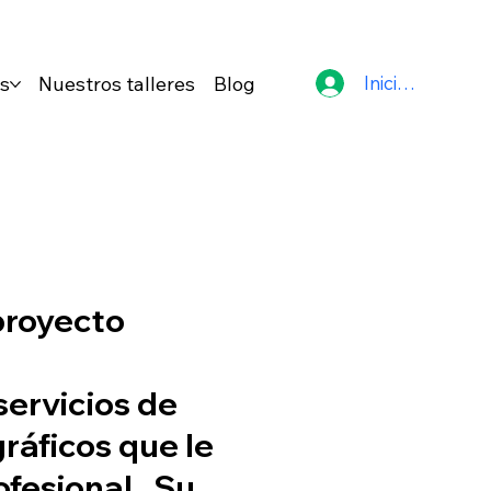
os
Nuestros talleres
Blog
Iniciar sesión
 proyecto
servicios
de
ráficos
que le
ofesional
. Su