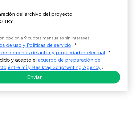
ración del archivo del proyecto
00 TRY
on opción a 9 cuotas mensuales sin intereses.
os de uso y Políticas de servicio
.
*
 de derechos de autor y propiedad intelectual
 .
*
dido y acepto
 el 
acuerdo
de preparación de 
cto
entre mí y Beşiktaş Scriptwriting Agency
 .
Enviar