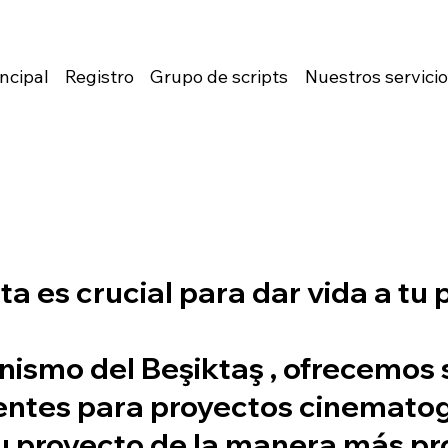
ncipal
Registro
Grupo de scripts
Nuestros servici
cta
es crucial para dar vida a tu
nismo del Beşiktaş
, ofrecemos 
entes para proyectos cinematog
su proyecto
de la manera más pr