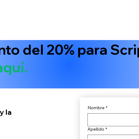
to del 20% para Scri
aquí.
Nombre
*
y la
Apellido
*