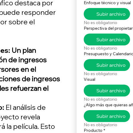
fico destaca por
Enfoque técnico y visual
 puede responder
Subir archivo
or sobre el
No es obligatorio
Perspectiva del propietar
Subir archivo
No es obligatorio
res:
Un plan
Presupuesto y Calendari
ión de ingresos
Subir archivo
rsores en el
No es obligatorio
cciones de ingresos
Visual
les refuerzan el
Subir archivo
No es obligatorio
¿Algo más que quieras añ
o:
El análisis de
yecto revela
Subir archivo
á la película. Esto
No es obligatorio
Producto
*