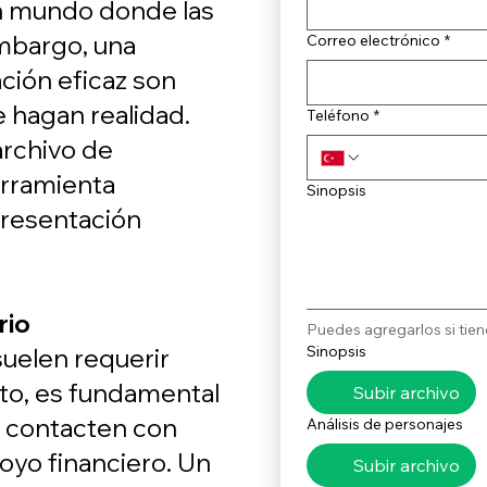
un mundo donde las
embargo, una
Correo electrónico
*
ación eficaz son
e hagan realidad.
Teléfono
*
archivo de
erramienta
Sinopsis
presentación
rio
Puedes agregarlos si tien
Sinopsis
uelen requerir
nto, es fundamental
Subir archivo
s contacten con
Análisis de personajes
oyo financiero. Un
Subir archivo