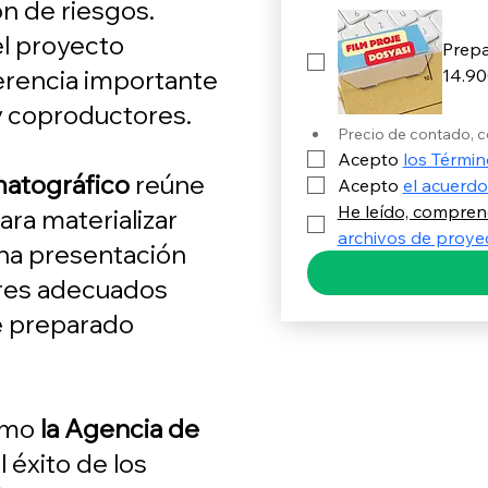
ión de riesgos.
el proyecto
Prepa
rencia importante
14.9
y coproductores.
Precio de contado, c
Acepto 
los Términ
matográfico
reúne
Acepto 
el acuerdo
He leído, compren
ra materializar
archivos de proye
una presentación
ores adecuados
e preparado
como
la Agencia de
 éxito de los