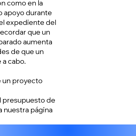
ón como en la
o apoyo durante
el expediente del
recordar que un
eparado aumenta
des de que un
 a cabo.
e un proyecto
l presupuesto de
a nuestra página