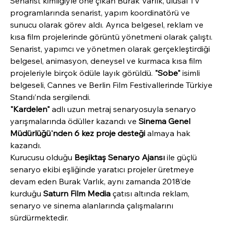
Senarist kimliğiyle öne çıkan Burak Varlık, ulusal TV 
programlarında senarist, yapım koordinatörü ve 
sunucu olarak görev aldı. Ayrıca belgesel, reklam ve 
kısa film projelerinde görüntü yönetmeni olarak çalıştı.
Senarist, yapımcı ve yönetmen olarak gerçekleştirdiği 
belgesel, animasyon, deneysel ve kurmaca kısa film 
projeleriyle birçok ödüle layık görüldü. 
"Sobe"
 isimli 
belgeseli, Cannes ve Berlin Film Festivallerinde Türkiye 
Standı’nda sergilendi.
"Kardelen"
 adlı uzun metraj senaryosuyla senaryo 
yarışmalarında ödüller kazandı ve 
Sinema Genel 
Müdürlüğü'nden 6 kez proje desteği
 almaya hak 
kazandı.
Kurucusu olduğu 
Beşiktaş Senaryo Ajansı
 ile güçlü 
senaryo ekibi eşliğinde yaratıcı projeler üretmeye 
devam eden Burak Varlık, aynı zamanda 2018’de 
kurduğu 
Saturn Film Media
 çatısı altında reklam, 
senaryo ve sinema alanlarında çalışmalarını 
sürdürmektedir.