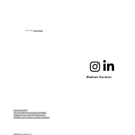
© 2025 by
Saturn Media
Bleiben Sie dran.
Fernabsatzvertrag
Nutzungsbedingungen und Servicerichtlinien.
Urheberrecht und geistige Eigentumsrechte
Richtlinien zum Hochladen und Teilen von Inhalten‘
bilgi@senaryoajansi.com